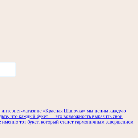
. В интернет-магазине «Красная Шапочка» мы ценим каждую
удьте, что каждый букет — это возможность выразить свои
те именно тот букет, который станет гармоничным завершением