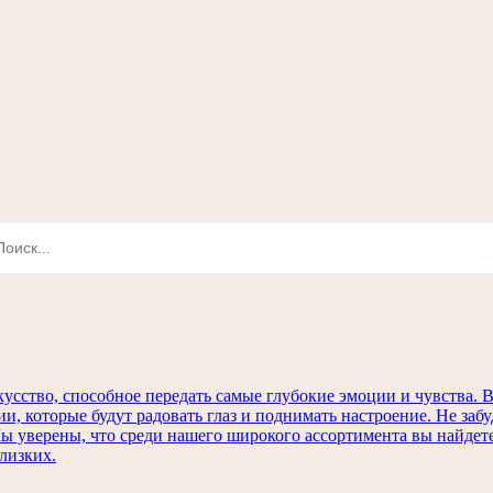
кусство, способное передать самые глубокие эмоции и чувства
ии, которые будут радовать глаз и поднимать настроение. Не заб
 Мы уверены, что среди нашего широкого ассортимента вы найде
лизких.