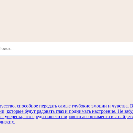
кусство, способное передать самые глубокие эмоции и чувства
ии, которые будут радовать глаз и поднимать настроение. Не заб
 Мы уверены, что среди нашего широкого ассортимента вы найде
лизких.