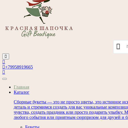
+79958919665
Главная
Каталог
Сборные букеты — это не просто цветы, это истинное ис
деталь и стремимся создать для вас уникальные композиц
чувства, создать праздник или просто подарить улыбку.
любого события или приятным сюрпризом для друзей и б
Букеты