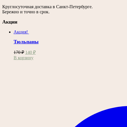
Круглосуточная доставка в Санкт-Петербурге.
Бережно и точно в срок.
Акции
Акция!
Тюльпаны
Первоначальная
Текущая
170
₽
140
₽
цена
цена:
В корзину
составляла
140 ₽.
170 ₽.