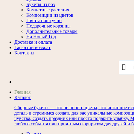
Букеты из роз
Комнатные растения
Композиции из цветов
Цветы поштучно
Подарочные корзины
Дополнительные товары
На Новый Год
Доставка и оплата
Гарантии возврат
Контакты
Главная
Каталог
Сборные букеты — это не просто цветы, это истинное ис
деталь и стремимся создать для вас уникальные композиц
чувства, создать праздник или просто подарить улыбку.
любого события или приятным сюрпризом для друзей и б
Букеты