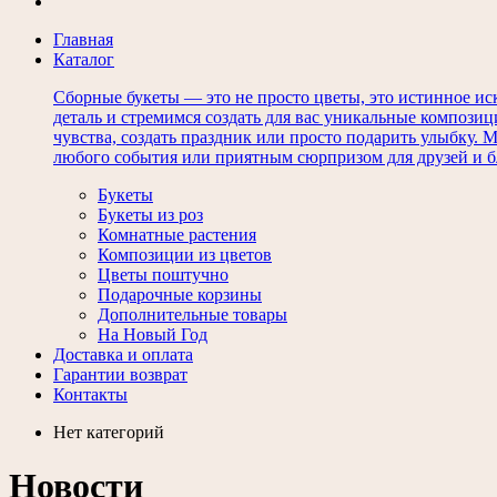
Главная
Каталог
Сборные букеты — это не просто цветы, это истинное ис
деталь и стремимся создать для вас уникальные композиц
чувства, создать праздник или просто подарить улыбку.
любого события или приятным сюрпризом для друзей и б
Букеты
Букеты из роз
Комнатные растения
Композиции из цветов
Цветы поштучно
Подарочные корзины
Дополнительные товары
На Новый Год
Доставка и оплата
Гарантии возврат
Контакты
Нет категорий
Новости