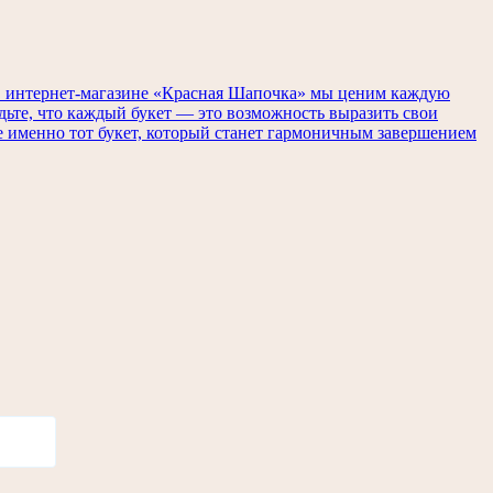
. В интернет-магазине «Красная Шапочка» мы ценим каждую
удьте, что каждый букет — это возможность выразить свои
те именно тот букет, который станет гармоничным завершением