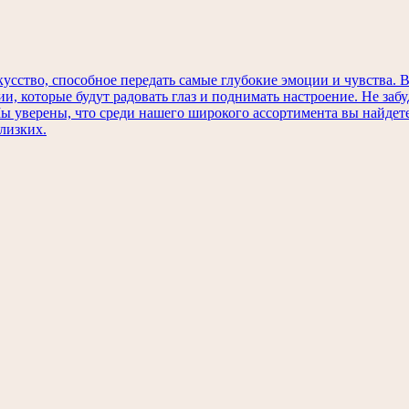
кусство, способное передать самые глубокие эмоции и чувства
ии, которые будут радовать глаз и поднимать настроение. Не заб
 Мы уверены, что среди нашего широкого ассортимента вы найде
лизких.