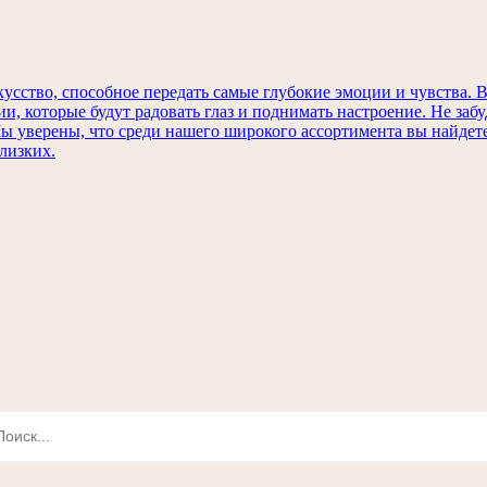
кусство, способное передать самые глубокие эмоции и чувства
ии, которые будут радовать глаз и поднимать настроение. Не заб
 Мы уверены, что среди нашего широкого ассортимента вы найде
лизких.