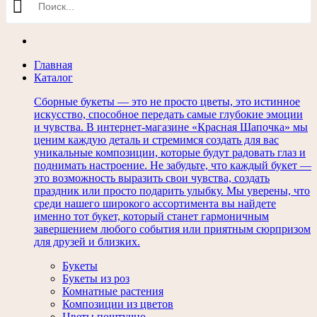
Главная
Каталог
Сборные букеты — это не просто цветы, это истинное
искусство, способное передать самые глубокие эмоции
и чувства. В интернет-магазине «Красная Шапочка» мы
ценим каждую деталь и стремимся создать для вас
уникальные композиции, которые будут радовать глаз и
поднимать настроение. Не забудьте, что каждый букет —
это возможность выразить свои чувства, создать
праздник или просто подарить улыбку. Мы уверены, что
среди нашего широкого ассортимента вы найдете
именно тот букет, который станет гармоничным
завершением любого события или приятным сюрпризом
для друзей и близких.
Букеты
Букеты из роз
Комнатные растения
Композиции из цветов
Цветы поштучно