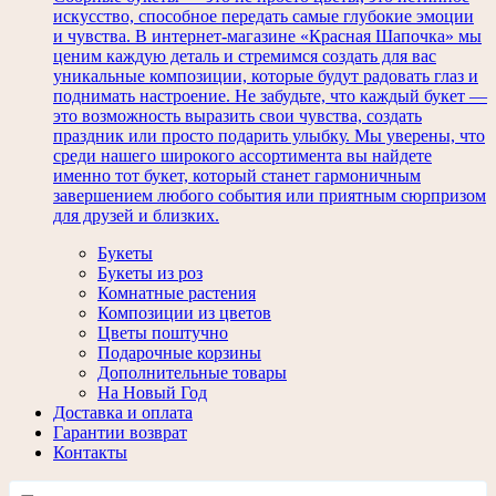
искусство, способное передать самые глубокие эмоции
и чувства. В интернет-магазине «Красная Шапочка» мы
ценим каждую деталь и стремимся создать для вас
уникальные композиции, которые будут радовать глаз и
поднимать настроение. Не забудьте, что каждый букет —
это возможность выразить свои чувства, создать
праздник или просто подарить улыбку. Мы уверены, что
среди нашего широкого ассортимента вы найдете
именно тот букет, который станет гармоничным
завершением любого события или приятным сюрпризом
для друзей и близких.
Букеты
Букеты из роз
Комнатные растения
Композиции из цветов
Цветы поштучно
Подарочные корзины
Дополнительные товары
На Новый Год
Доставка и оплата
Гарантии возврат
Контакты