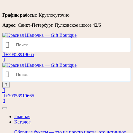
Перейти
График работы:
Круглосуточно
к
Адрес:
Санкт-Петербург, Пулковское шоссе 42/6
содержимому
+79958919665
+79958919665
Главная
Каталог
Сборные букеты — это не просто цветы, это истинное