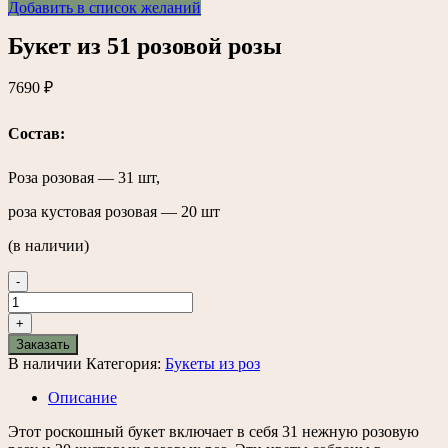
Добавить в список желаний
Букет из 51 розовой розы
7690
₽
Состав:
Роза розовая — 31 шт,
роза кустовая розовая — 20 шт
(в наличии)
-
Количество
товара
+
Букет
Заказать
из
В наличии
Категория:
Букеты из роз
51
розовой
Описание
розы
Этот роскошный букет включает в себя 31 нежную розовую