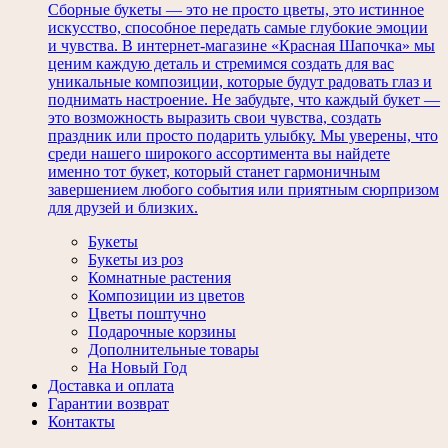
Сборные букеты — это не просто цветы, это истинное
искусство, способное передать самые глубокие эмоции
и чувства. В интернет-магазине «Красная Шапочка» мы
ценим каждую деталь и стремимся создать для вас
уникальные композиции, которые будут радовать глаз и
поднимать настроение. Не забудьте, что каждый букет —
это возможность выразить свои чувства, создать
праздник или просто подарить улыбку. Мы уверены, что
среди нашего широкого ассортимента вы найдете
именно тот букет, который станет гармоничным
завершением любого события или приятным сюрпризом
для друзей и близких.
Букеты
Букеты из роз
Комнатные растения
Композиции из цветов
Цветы поштучно
Подарочные корзины
Дополнительные товары
На Новый Год
Доставка и оплата
Гарантии возврат
Контакты