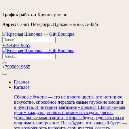
Перейти
График работы:
Круглосуточно
к
Адрес:
Санкт-Петербург, Пулковское шоссе 42/6
содержимому
+79958919665
+79958919665
Главная
Каталог
Сборные букеты — это не просто цветы, это истинное
искусство, способное передать самые глубокие эмоции
и чувства. В интернет-магазине «Красная Шапочка» мы
ценим каждую деталь и стремимся создать для вас
уникальные композиции, которые будут радовать глаз и
поднимать настроение. Не забудьте, что каждый букет —
это возможность выразить свои чувства, создать