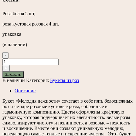
Роза белая 5 шт,
роза кустовая розовая 4 шт,
упаковка
(в наличии)
-
Количество
товара
+
Букет
Заказать
«Мелодия
В наличии
Категория:
Букеты из роз
нежности»
Описание
Букет «Мелодия нежности» сочетает в себе пять белоснежных
роз и четыре розовые кустовые розы, собранные в
гармоничную композицию. Цветы оформлены крафтовую
упаковку, которая подчеркивает их элегантность. Белые розы
символизируют чистоту и невинность, а розовые – нежность
и восхищение. Вместе они создают уникальную мелодию,
передающую самые теплые и искренние чувства.
Этот букет