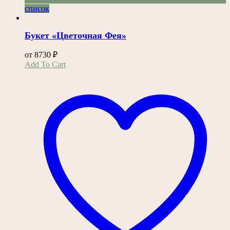
список
Букет «Цветочная Фея»
от
8730
₽
Этот
Add To Cart
товар
имеет
несколько
вариаций.
Опции
можно
выбрать
на
странице
товара.