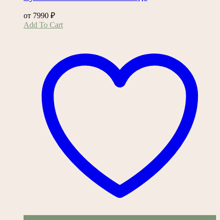
от
7990
₽
Этот
Add To Cart
товар
имеет
несколько
вариаций.
Опции
можно
выбрать
на
странице
товара.