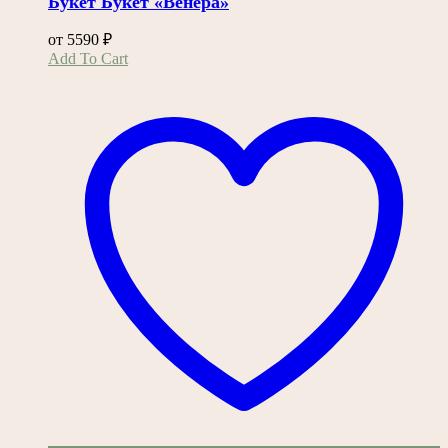
Букет Букет «Венера»
от
5590
₽
Этот
Add To Cart
товар
имеет
несколько
вариаций.
Опции
можно
выбрать
на
странице
товара.