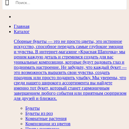
Главная
Каталог
Сборные букеты — это не просто цветы, это истинное
искусство, способное передать самые глубокие эмоции
и чувства. В интернет-магазине «Красная Шапочка» мы
ценим каждую деталь и стремимся создать для вас
уникальные композиции, которые будут радовать глаз и
поднимать настроение. Не забудьте, что каждый букет —
это возможность выразить свои чувства, создать
праздник или просто подарить улыбку. Мы уверены, что
среди нашего широкого ассортимента вы найдете
именно тот букет, который станет гармоничным
завершением любого события или приятным сюрпризом
для друзей и близких.
Букеты
Букеты из роз
Комнатные растения
Композиции из цветов
Цветы поштучно