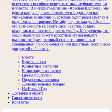
искусство, способное передать самые глубокие эмоции
и чувства. В интернет-магазине «Красная Шапочка» мы
ценим каждую деталь и стремимся создать для вас
уникальные композиции, которые будут радовать глаз и
поднимать настроение. Не забудьте, что каждый букет —
это возможность выразить свои чувства, создать
праздник или просто подарить улыбку. Мы уверены, что
среди нашего широкого ассортимента вы найдете
именно тот букет, который станет гармоничным
завершением любого события или приятным сюрпризом
для друзей и близких.
Букеты
Букеты из роз
Комнатные растения
Композиции из цветов
Цветы поштучно
Подарочные корзины
Дополнительные товары
На Новый Год
Доставка и оплата
Гарантии возврат
Контакты