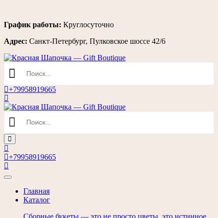
Перейти
График работы:
Круглосуточно
к
Адрес:
Санкт-Петербург, Пулковское шоссе 42/6
содержимому
+79958919665
+79958919665
Главная
Каталог
Сборные букеты — это не просто цветы, это истинное