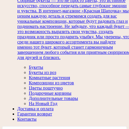
Сборные букеты — это не просто цветы, это истинное
искусство, способное передать самые глубокие эмоции
и чувства. В интернет-магазине «Красная Шапочка» мы
ценим каждую деталь и стремимся создать для вас
уникальные композиции, которые будут радовать глаз и
поднимать настроение. Не забудьте, что каждый букет 
это возможность выразить свои чувства, создать
праздник или просто подарить улыбку. Мы уверены, чт
среди нашего широкого ассортимента вы найдете
именно тот букет, который станет гармоничным
завершением любого события или приятным сюрпризо
для друзей и близких.
Букеты
Букеты из роз
Комнатные растения
Композиции из цветов
Цветы поштучно
Подарочные корзины
Дополнительные товары
На Новый Год
Доставка и оплата
Гарантии возврат
Контакты