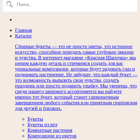
Главная
Каталог
Сборные букеты — это не просто цветы, это истинное
искусство, способное передать самые глубокие эмоции
и чувства. В интернет-магазине «Красная Шапочка» мы
ценим каждую деталь и стремимся создать для вас
уникальные композиции, которые будут радовать глаз и
поднимать настроение. Не забудьте, что каждый букет —
это возможность выразить свои чувства, создать
праздник или просто подарить улыбку. Мы уверены, что
среди нашего широкого ассортимента вы найдете
именно тот букет, который станет гармоничным
завершением любого события или приятным сюрпризом
для друзей и близких.
Букеты
Букеты из роз
Комнатные растения
Композиции из цветов