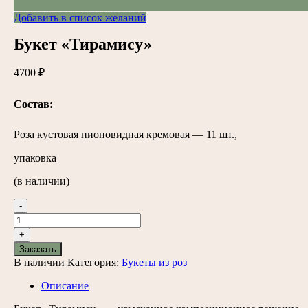
Добавить в список желаний
Букет «Тирамису»
4700
₽
Состав:
Роза кустовая пионовидная кремовая — 11 шт.,
упаковка
(в наличии)
-
Количество
товара
+
Букет
Заказать
"Тирамису"
В наличии
Категория:
Букеты из роз
Описание