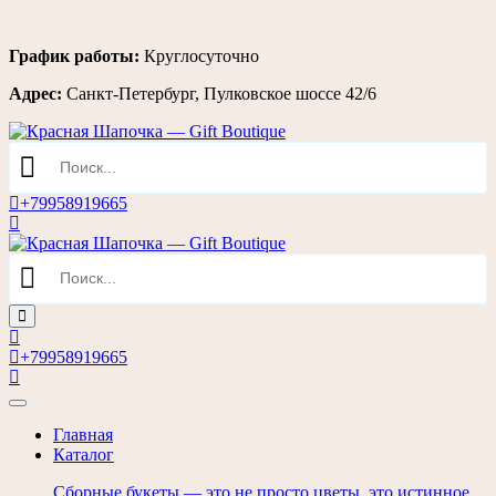
Перейти
График работы:
Круглосуточно
к
Адрес:
Санкт-Петербург, Пулковское шоссе 42/6
содержимому
+79958919665
+79958919665
Главная
Каталог
Сборные букеты — это не просто цветы, это истинное