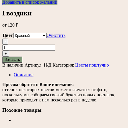
Добавить в список желаний
Гвоздики
от
120
₽
Цвет
Очистить
-
Количество
товара
+
Гвоздики
Заказать
В наличии
Артикул:
Н/Д
Категория:
Цветы поштучно
Описание
Просим обратить Ваше внимание:
оттенок некоторых цветов может отличаться от фото,
поскольку мы собираем свежий букет из новых поставок,
которые приходят к нам несколько раз в неделю.
Похожие товары