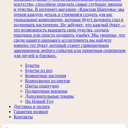
искусство, способное передать самые глубокие эмоции
и чувства. В интернет-магазине «Красная Шапочка» мы
ценим каждую деталь и стремимся создать для вас
уникальные композиции, которые будут радовать глаз и
поднимать настроение. Не забудьте, что каждый букет —
это возможность выразить свои чувства, создать
праздник или просто подарить улыбку. Мы уверены, что
среди нашего широкого ассортимента вы найдете
именно тот букет, который станет гармоничным
завершением любого события или приятным сюрпризом
для друзей и близких.
Букеты
Букеты из роз
Комнатные растения
Композиции из цветов
Цветы поштучно
Подарочные корзины
Дополнительные товары
На Новый Год
Доставка и оплата
Гарантии возврат
Контакты