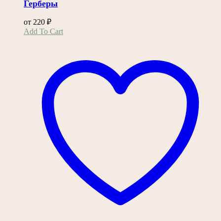
Герберы
от
220
₽
Этот
Add To Cart
товар
имеет
несколько
вариаций.
Опции
можно
выбрать
на
странице
товара.