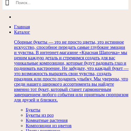
Главная
Каталог
Сборные букеты — это не просто цветы, это истинное
искусство, способное передать самые глубокие эмоции
и чувства. В интернет-магазине «Красная Шапочка» мы
ценим каждую деталь и стремимся создать для вас
уникальные композиции, которые будут радовать глаз и
поднимать настроение. Не забудьте, что каждый букет —
это возможность выразить свои чувства, создать
праздник или просто подарить улыбку. Мы уверены, что
среди нашего широкого ассортимента вы найдете
именно тот букет, который станет гармоничным
завершением любого события или приятным сюрпризом
для друзей и близких.
Букеты
Букеты из роз
Комнатные растения
Композиции из цветов
Цветы поштучно