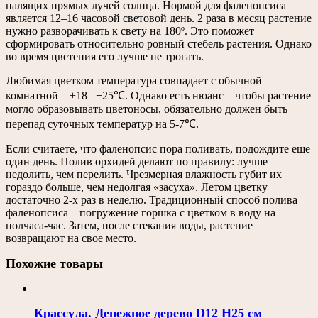
палящих прямых лучей солнца. Нормой для фаленопсиса
является 12–16 часовой световой день. 2 раза в месяц растение
нужно разворачивать к свету на 180º. Это поможет
сформировать относительно ровный стебель растения. Однако
во время цветения его лучше не трогать.
Любимая цветком температура совпадает с обычной
комнатной – +18 –+25℃. Однако есть нюанс – чтобы растение
могло образовывать цветоносы, обязательно должен быть
перепад суточных температур на 5-7℃.
Если считаете, что фаленопсис пора поливать, подождите еще
один день. Полив орхидей делают по правилу: лучше
недолить, чем перелить. Чрезмерная влажность губит их
гораздо больше, чем недолгая «засуха». Летом цветку
достаточно 2-х раз в неделю. Традиционный способ полива
фаленопсиса – погружение горшка с цветком в воду на
полчаса-час. Затем, после стекания воды, растение
возвращают на свое место.
Похожие товары
Крассула. Денежное дерево D12 H25 см