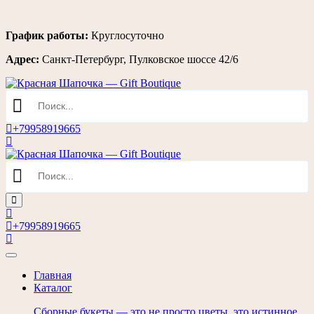
Перейти
График работы:
Круглосуточно
к
Адрес:
Санкт-Петербург, Пулковское шоссе 42/6
содержимому
+79958919665
+79958919665
Главная
Каталог
Сборные букеты — это не просто цветы, это истинное