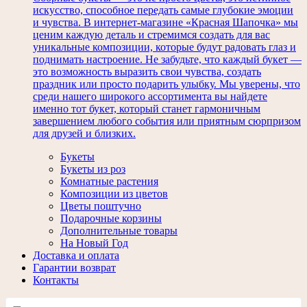
искусство, способное передать самые глубокие эмоции
и чувства. В интернет-магазине «Красная Шапочка» мы
ценим каждую деталь и стремимся создать для вас
уникальные композиции, которые будут радовать глаз и
поднимать настроение. Не забудьте, что каждый букет —
это возможность выразить свои чувства, создать
праздник или просто подарить улыбку. Мы уверены, что
среди нашего широкого ассортимента вы найдете
именно тот букет, который станет гармоничным
завершением любого события или приятным сюрпризом
для друзей и близких.
Букеты
Букеты из роз
Комнатные растения
Композиции из цветов
Цветы поштучно
Подарочные корзины
Дополнительные товары
На Новый Год
Доставка и оплата
Гарантии возврат
Контакты