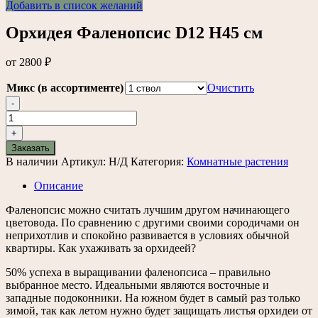
Добавить в список желаний
Орхидея Фаленопсис D12 H45 см
от
2800
₽
Микс (в ассортименте)
Очистить
-
Количество
товара
+
Орхидея
Заказать
Фаленопсис
В наличии
Артикул:
Н/Д
Категория:
Комнатные растения
D12
H45
Описание
см
Фаленопсис можно считать лучшим другом начинающего
цветовода. По сравнению с другими своими сородичами он
неприхотлив и спокойно развивается в условиях обычной
квартиры. Как ухаживать за орхидеей?
50% успеха в выращивании фаленопсиса – правильно
выбранное место. Идеальными являются восточные и
западные подоконники. На южном будет в самый раз только
зимой, так как летом нужно будет защищать листья орхидеи от