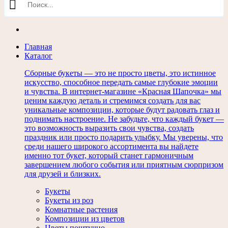
Главная
Каталог
Сборные букеты — это не просто цветы, это истинное
искусство, способное передать самые глубокие эмоции
и чувства. В интернет-магазине «Красная Шапочка» мы
ценим каждую деталь и стремимся создать для вас
уникальные композиции, которые будут радовать глаз и
поднимать настроение. Не забудьте, что каждый букет —
это возможность выразить свои чувства, создать
праздник или просто подарить улыбку. Мы уверены, что
среди нашего широкого ассортимента вы найдете
именно тот букет, который станет гармоничным
завершением любого события или приятным сюрпризом
для друзей и близких.
Букеты
Букеты из роз
Комнатные растения
Композиции из цветов
Цветы поштучно