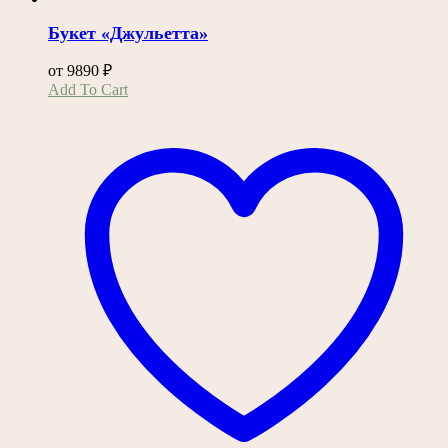
Букет «Джульетта»
от
9890
₽
Этот
Add To Cart
товар
имеет
несколько
вариаций.
Опции
можно
выбрать
на
странице
товара.