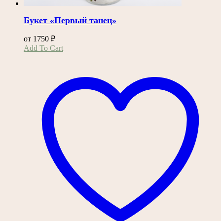
Букет «Первый танец»
от
1750
₽
Этот
Add To Cart
товар
имеет
несколько
вариаций.
Опции
можно
выбрать
на
странице
товара.