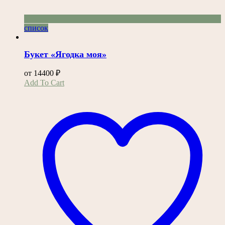
список
Букет «Ягодка моя»
от
14400
₽
Этот
Add To Cart
товар
имеет
несколько
вариаций.
Опции
можно
выбрать
на
странице
товара.