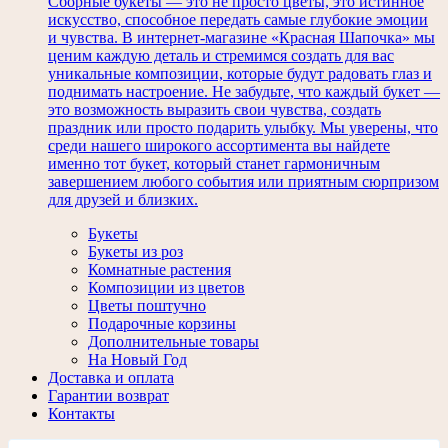
Сборные букеты — это не просто цветы, это истинное
искусство, способное передать самые глубокие эмоции
и чувства. В интернет-магазине «Красная Шапочка» мы
ценим каждую деталь и стремимся создать для вас
уникальные композиции, которые будут радовать глаз и
поднимать настроение. Не забудьте, что каждый букет —
это возможность выразить свои чувства, создать
праздник или просто подарить улыбку. Мы уверены, что
среди нашего широкого ассортимента вы найдете
именно тот букет, который станет гармоничным
завершением любого события или приятным сюрпризом
для друзей и близких.
Букеты
Букеты из роз
Комнатные растения
Композиции из цветов
Цветы поштучно
Подарочные корзины
Дополнительные товары
На Новый Год
Доставка и оплата
Гарантии возврат
Контакты