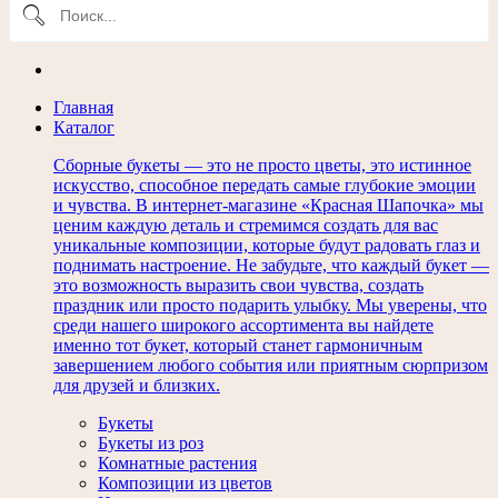
Главная
Каталог
Сборные букеты — это не просто цветы, это истинное
искусство, способное передать самые глубокие эмоции
и чувства. В интернет-магазине «Красная Шапочка» мы
ценим каждую деталь и стремимся создать для вас
уникальные композиции, которые будут радовать глаз и
поднимать настроение. Не забудьте, что каждый букет —
это возможность выразить свои чувства, создать
праздник или просто подарить улыбку. Мы уверены, что
среди нашего широкого ассортимента вы найдете
именно тот букет, который станет гармоничным
завершением любого события или приятным сюрпризом
для друзей и близких.
Букеты
Букеты из роз
Комнатные растения
Композиции из цветов