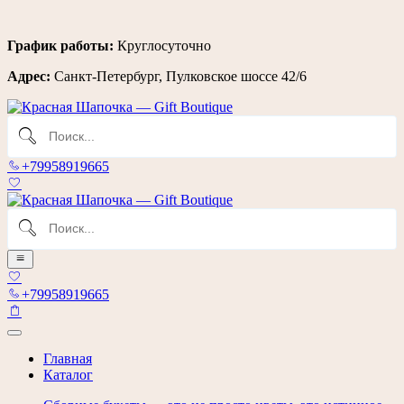
Перейти
График работы:
Круглосуточно
к
Адрес:
Санкт-Петербург, Пулковское шоссе 42/6
содержимому
+79958919665
+79958919665
Главная
Каталог